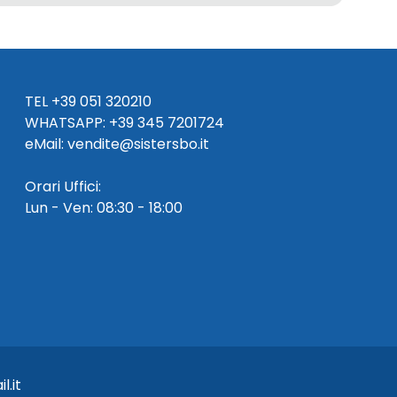
TEL
+39 051 320210
WHATSAPP:
+39
345 7201724
eMai
l
:
vendite@sistersbo.it
Orari Uffici:
Lun - Ven: 08:30 - 18:00
l.it