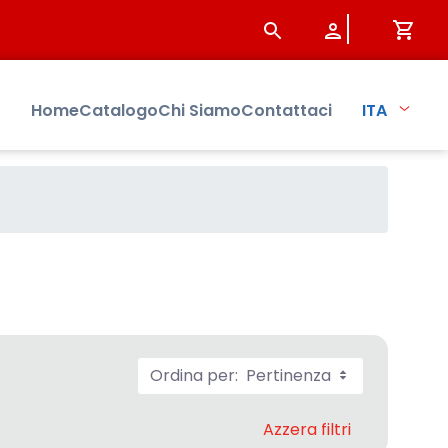
istersbo
Home
Catalogo
Chi Siamo
Contattaci
ITA
Ordina per:
Pertinenza
Azzera filtri