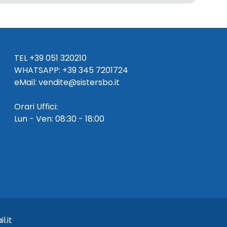
TEL
+39 051 320210
WHATSAPP:
+39
345 7201724
eMai
l
:
vendite@sistersbo.it
Orari Uffici:
Lun - Ven: 08:30 - 18:00
l.it