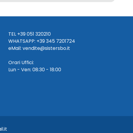
TEL
+39 051 320210
WHATSAPP:
+39
345 7201724
eMai
l
:
vendite@sistersbo.it
Orari Uffici:
Lun - Ven: 08:30 - 18:00
l.it