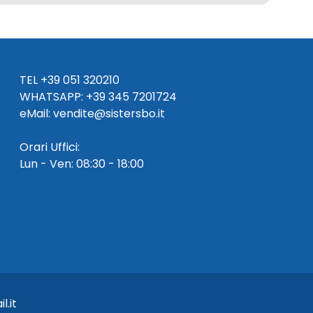
TEL
+39 051 320210
WHATSAPP:
+39
345 7201724
eMai
l
:
vendite@sistersbo.it
Orari Uffici:
Lun - Ven: 08:30 - 18:00
l.it