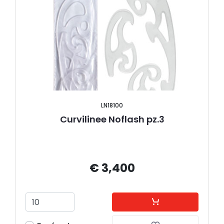
LN18100
Curvilinee Noflash pz.3
€ 3,400