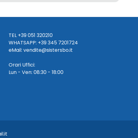
TEL
+39 051 320210
WHATSAPP:
+39
345 7201724
eMai
l
:
vendite@sistersbo.it
Orari Uffici:
Lun - Ven: 08:30 - 18:00
l.it