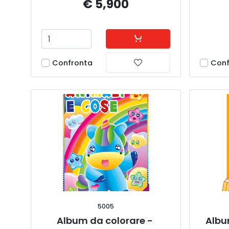
€ 5,900
Confronta
Conf
5005
Album da colorare - 
Albu