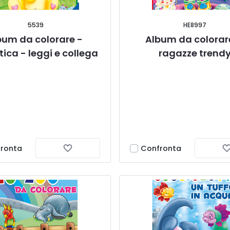
5539
HE8997
bum da colorare - 
Album da colorare
tica - leggi e collega
ragazze trend
ronta
Confronta