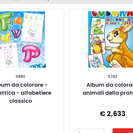
0990
5762
bum da colorare - 
Album da colorar
ttica - alfabetiere 
animali della prat
classico
€ 2,633