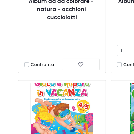
Album da da colorare - 
Album
natura - occhioni 
cucciolotti
Confronta
Conf