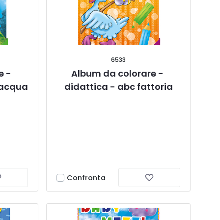
6533
 - 
Album da colorare - 
n acqua
didattica - abc fattoria
Confronta