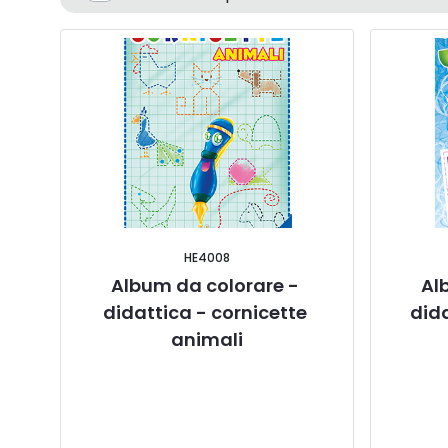
HE4008
Album da colorare - 
Al
didattica - cornicette 
dida
animali