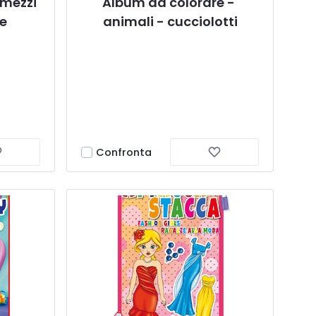
mezzi 
Album da colorare - 
pe
animali - cucciolotti
Confronta