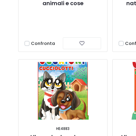
animali e cose
nat
Confronta
Conf
HE4883