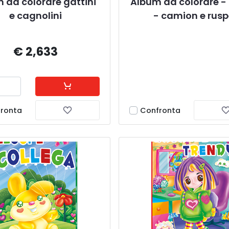
 da colorare gattini 
Album da colorare - 
e cagnolini
- camion e rus
€ 2,633
ronta
Confronta