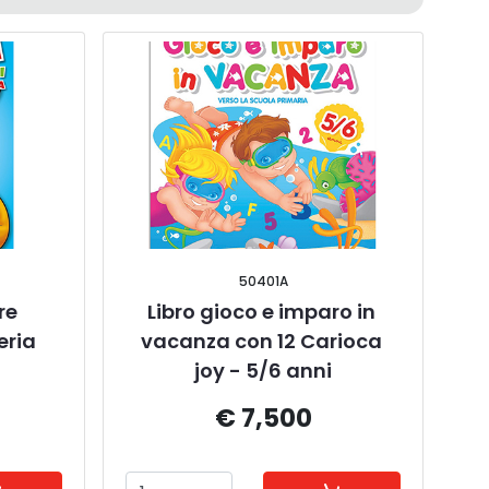
50401A
e 
Libro gioco e imparo in 
eria
vacanza con 12 Carioca 
joy - 5/6 anni
€ 7,500