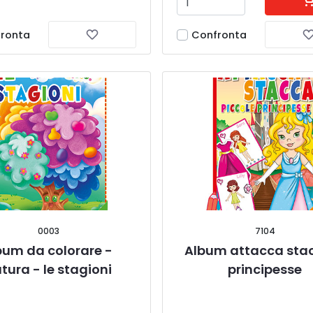
ronta
Confronta
0003
7104
bum da colorare - 
Album attacca stac
tura - le stagioni
principesse