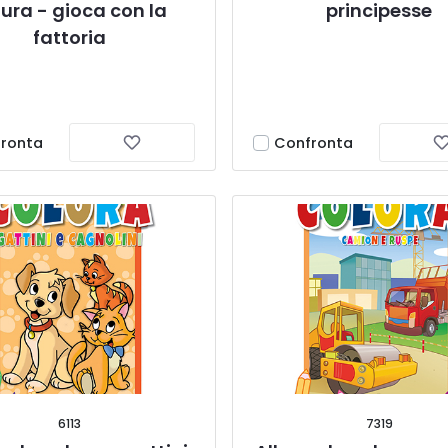
ura - gioca con la 
principesse
fattoria
ronta
Confronta
6113
7319